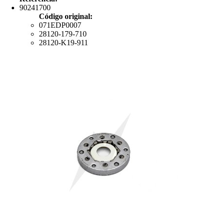
90241700
Código original:
071EDP0007
28120-179-710
28120-K19-911