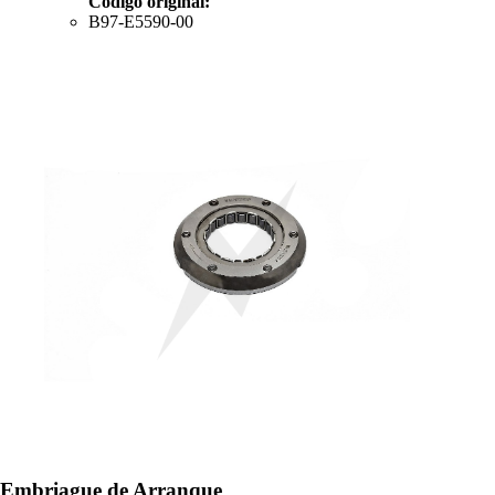
Código original:
B97-E5590-00
Embriague de Arranque