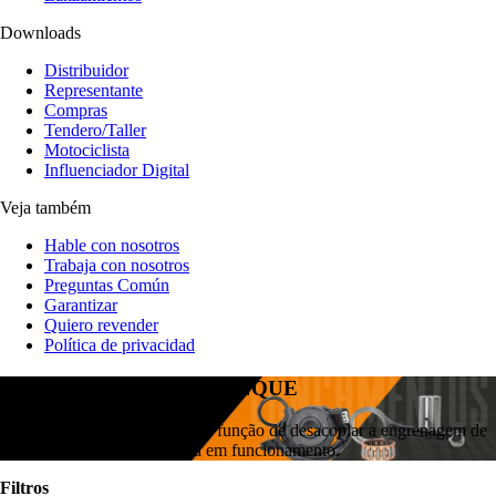
Downloads
Distribuidor
Representante
Compras
Tendero/Taller
Motociclista
Influenciador Digital
Veja também
Hable con nosotros
Trabaja con nosotros
Preguntas Común
Garantizar
Quiero revender
Política de privacidad
EMBRIAGUE DE ARRANQUE
A embreagem de partida tem a função de desacoplar a engrenagem de
partida quando o motor entra em funcionamento.
Filtros