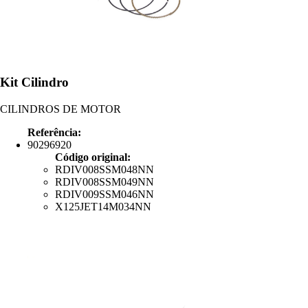
Kit Cilindro
CILINDROS DE MOTOR
Referência:
90296920
Código original:
RDIV008SSM048NN
RDIV008SSM049NN
RDIV009SSM046NN
X125JET14M034NN