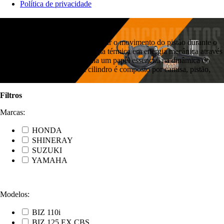
Política de privacidade
CILINDROS DE MOTOR
O cilindro tem a função de suportar o movimento do pistão durante o
processo de conversão da energia térmica em energia mecânica através
da combustão. Ele desempenha um papel essencial na dinâmica do
motor da motocicleta. O kit cilindro é composto por camisa, pistão,
anéis, pinos e travas.
Filtros
Marcas:
HONDA
SHINERAY
SUZUKI
YAMAHA
Modelos:
BIZ 110i
BIZ 125 EX CBS