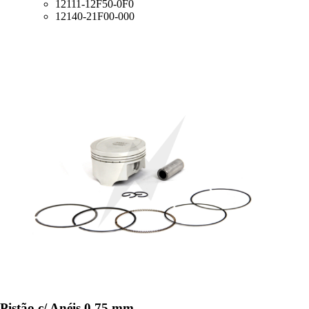
12111-12F50-0F0
12140-21F00-000
Pistão c/ Anéis 0,75 mm