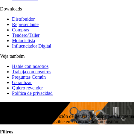
Downloads
Distribuidor
Representante
Compras
Tendero/Taller
Motociclista
Influenciador Digital
Veja também
Hable con nosotros
Trabaja con nosotros
Preguntas Común
Garantizar
Quiero revender
Política de privacidad
BUJÍA DE IGNICIÓN
La bujía de ignición tiene la función de generar la chispa para la quema
de la mezcla de aire y combustible en la cámara de combustión.
Filtros