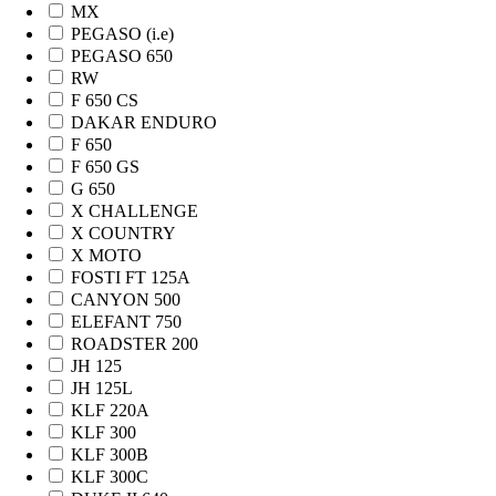
MX
PEGASO (i.e)
PEGASO 650
RW
F 650 CS
DAKAR ENDURO
F 650
F 650 GS
G 650
X CHALLENGE
X COUNTRY
X MOTO
FOSTI FT 125A
CANYON 500
ELEFANT 750
ROADSTER 200
JH 125
JH 125L
KLF 220A
KLF 300
KLF 300B
KLF 300C