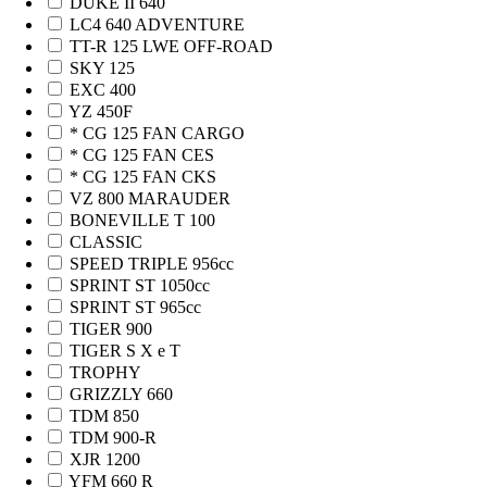
DUKE II 640
LC4 640 ADVENTURE
TT-R 125 LWE OFF-ROAD
SKY 125
EXC 400
YZ 450F
* CG 125 FAN CARGO
* CG 125 FAN CES
* CG 125 FAN CKS
VZ 800 MARAUDER
BONEVILLE T 100
CLASSIC
SPEED TRIPLE 956cc
SPRINT ST 1050cc
SPRINT ST 965cc
TIGER 900
TIGER S X e T
TROPHY
GRIZZLY 660
TDM 850
TDM 900-R
XJR 1200
YFM 660 R