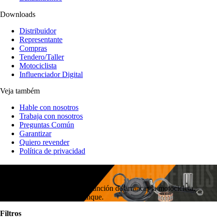
Downloads
Distribuidor
Representante
Compras
Tendero/Taller
Motociclista
Influenciador Digital
Veja também
Hable con nosotros
Trabaja con nosotros
Preguntas Común
Garantizar
Quiero revender
Política de privacidad
MOTOR DE ARRANQUE
El motor de arranque tiene la función de arrancar la motocicleta,
sustituyendo el pedal de arranque.
Filtros