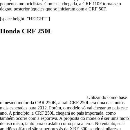
pequenos motociclistas. Com sua chegada, a CRF 110F torna-se o
degrau posterior àqueles que se iniciaram com a CRF 50F.
[space height=”HEIGHT”]
Honda CRF 250L
Utilizando como base
o mesmo motor da CBR 250R, a trail CRF 250L era uma das motos
mais esperadas para 2012. Porém, o modelo só vai chegar ao país este
ano. A princípio, a CRF 250L chegará ao país importada, como
também ocorre com a esportiva. A proposta do modelo é ser uma moto
de uso misto, tanto para o asfalto como para a terra. No entanto, suas
aptidões off-road são superiores às da XRE 300, sendo similares a