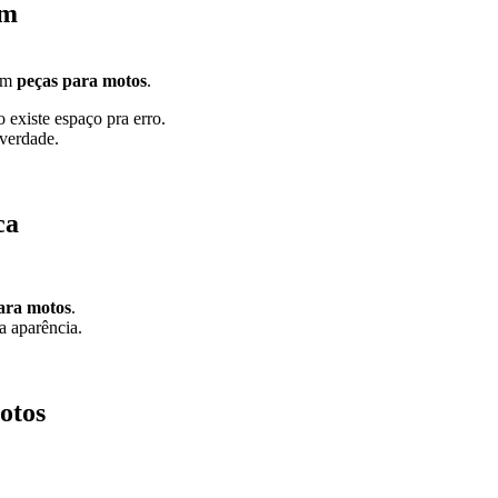
em
 em
peças para motos
.
existe espaço pra erro.
 verdade.
ca
ara motos
.
a aparência.
otos