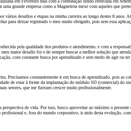
lizada em Fevereiro mas com a contratação sendo efetivada em Setembro
 em uma grande empresa como a Magnetron mexe com aqueles que pretend
por vários desafios e etapas na minha carreira ao longo destes 8 anos.
eitar para deixar registrado o meu muito obrigado, pois sem essa aplica
ecida pela qualidade dos produtos e atendimento, e com a responsabili
, o meu maior desafio foi o de sempre buscar a melhor solução que aten
ação, com constante busca por aprendizado e sem medo de agir ou ter q
ra. Precisamos constantemente ir em busca de aprendizado, pois as co
nidade de estar à frente da implantação do módulo SD (comercial) do s
is setores, que me fizeram crescer muito profissionalmente.
perspectiva de vida. Por isso, busco aproveitar ao máximo o presente
profissional e, fora do mundo corporativo, ir atrás desta evolução, c