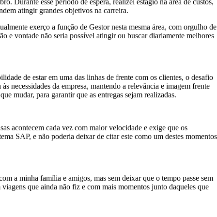
. Durante esse período de espera, realizei estágio na área de custos,
em atingir grandes objetivos na carreira.
 Atualmente exerço a função de Gestor nesta mesma área, com orgulho de
ção e vontade não seria possível atingir ou buscar diariamente melhores
dade de estar em uma das linhas de frente com os clientes, o desafio
da às necessidades da empresa, mantendo a relevância e imagem frente
ue mudar, para garantir que as entregas sejam realizadas.
isas acontecem cada vez com maior velocidade e exige que os
istema SAP, e não poderia deixar de citar este como um destes momentos
 com a minha família e amigos, mas sem deixar que o tempo passe sem
om viagens que ainda não fiz e com mais momentos junto daqueles que