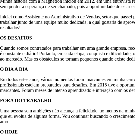
Minha história com a Magnetron iniciou em 2012, em uma entrevista rea
sem perder a esperança de ser chamado, pois a oportunidade de estar
Iniciei como Assistente no Administrativo de Vendas, setor que passei 
trabalhar junto de uma equipe muito dedicada, a qual gostaria de aprov
resultados!
OS DESAFIOS
Quando somos contratados para trabalhar em uma grande empresa, reconh
é constante e diário! Portanto, em cada etapa, conquista e dificuldade
ao mercado. Mas os obstáculos se tornam pequenos quando existe dedic
O DIA A DIA
Em todos estes anos, vários momentos foram marcantes em minha carrei
profissionais estejam preparados para desafios. Em 2015 tive a oportu
marcantes. Foram meses de intenso aprendizado e interação com os dema
FORA DO TRABALHO
Uma pessoa sem ambições não alcança a felicidade, ao menos na minha 
que eu evolua de alguma forma. Vou continuar buscando o crescimento 
amo.
O HOJE