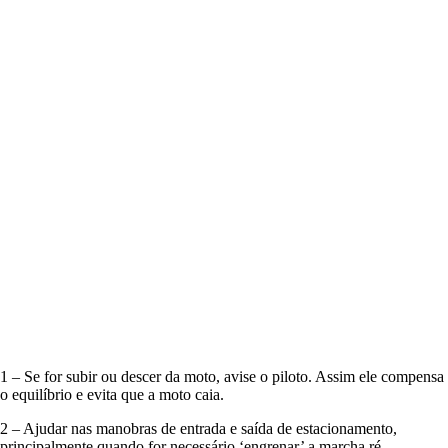
1 – Se for subir ou descer da moto, avise o piloto. Assim ele compensa
o equilíbrio e evita que a moto caia.
2 – Ajudar nas manobras de entrada e saída de estacionamento,
principalmente quando for necessário ‘engrenar’ a marcha ré.