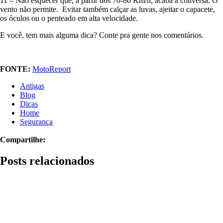
11 – Não esquecer que, a partir dos 70-80 Km/h, acaba a conversa. O
vento não permite. Evitar também calçar as luvas, ajeitar o capacete,
os óculos ou o penteado em alta velocidade.
E você, tem mais alguma dica? Conte pra gente nos comentários.
FONTE:
MotoReport
Antigas
Blog
Dicas
Home
Segurança
Compartilhe:
Posts relacionados