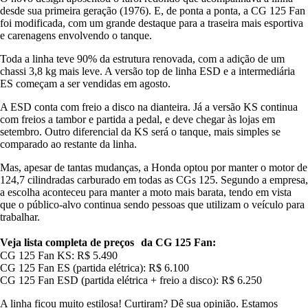
desde sua primeira geração (1976). E, de ponta a ponta, a CG 125 Fan
foi modificada, com um grande destaque para a traseira mais esportiva
e carenagens envolvendo o tanque.
Toda a linha teve 90% da estrutura renovada, com a adição de um
chassi 3,8 kg mais leve. A versão top de linha ESD e a intermediária
ES começam a ser vendidas em agosto.
A ESD conta com freio a disco na dianteira. Já a versão KS continua
com freios a tambor e partida a pedal, e deve chegar às lojas em
setembro. Outro diferencial da KS será o tanque, mais simples se
comparado ao restante da linha.
Mas, apesar de tantas mudanças, a Honda optou por manter o motor de
124,7 cilindradas carburado em todas as CGs 125. Segundo a empresa,
a escolha aconteceu para manter a moto mais barata, tendo em vista
que o público-alvo continua sendo pessoas que utilizam o veículo para
trabalhar.
Veja lista completa de preços da CG 125 Fan:
CG 125 Fan KS: R$ 5.490
CG 125 Fan ES (partida elétrica): R$ 6.100
CG 125 Fan ESD (partida elétrica + freio a disco): R$ 6.250
A linha ficou muito estilosa! Curtiram? Dê sua opinião. Estamos