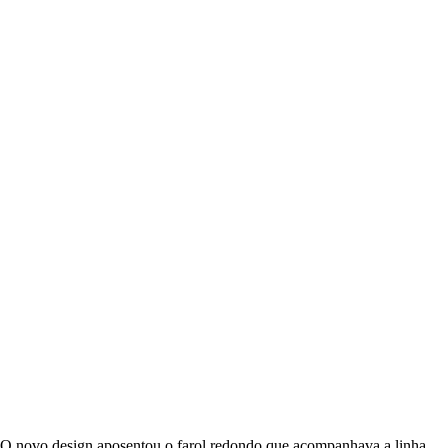
O novo design aposentou o farol redondo que acompanhava a linha