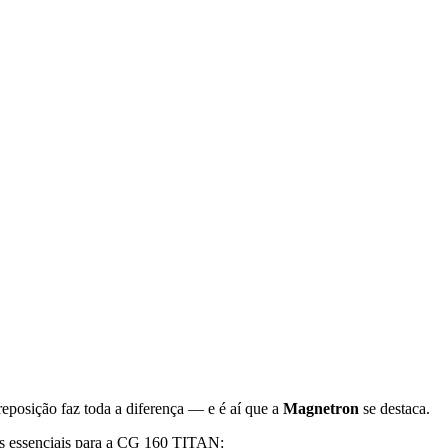
eposição faz toda a diferença — e é aí que a
Magnetron
se destaca.
ões essenciais para a CG 160 TITAN: