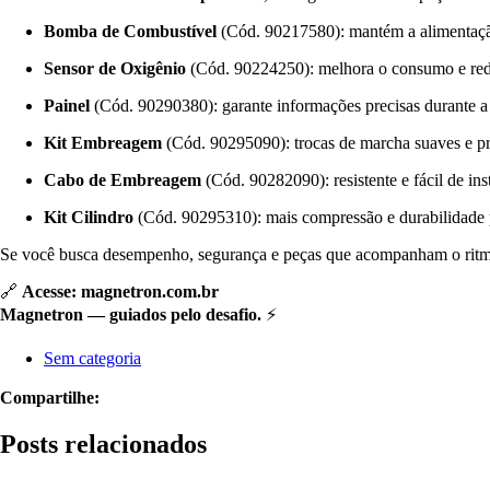
Bomba de Combustível
(Cód. 90217580): mantém a alimentação
Sensor de Oxigênio
(Cód. 90224250): melhora o consumo e red
Painel
(Cód. 90290380): garante informações precisas durante a
Kit Embreagem
(Cód. 90295090): trocas de marcha suaves e pr
Cabo de Embreagem
(Cód. 90282090): resistente e fácil de inst
Kit Cilindro
(Cód. 90295310): mais compressão e durabilidade 
Se você busca desempenho, segurança e peças que acompanham o ritm
🔗
Acesse: magnetron.com.br
Magnetron — guiados pelo desafio.
⚡
Sem categoria
Compartilhe:
Posts relacionados