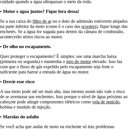
cuidado quando a água ultrapassar o meio da roda.
• Motor e água juntos? Fique fora dessa!
Se a sua caixa do
filtro de ar
ou o duto de admissão estiverem alojados
na parte inferior da moto (como é o caso das
scooters
), fique longe das
enchetes. Se a água for sugada para dentro da câmara de combustão,
acontecerão sérios riscos ao motor.
• De olho no escapamento.
Quer proteger o escapamento? É simples: use uma marcha baixa
(primeira ou segunda) e mantenha o
giro do motor
elevado. Isso faz
com que o fluxo de gás expelido pelo escapamento seja forte o
suficiente para barrar a entrada de água no motor.
• Desvie esse risco
A sua moto pode até ser mais alta, mas mesmo assim não vale o risco
de se aventurar nas enchentes. Isso porque o nível de água próximo ao
cabeçote pode atingir componentes elétricos como
vela de ignição
,
bobina e modulo de injeção.
•
Marolas do asfalto
Se você acha que andar de moto na enchente só traz problemas