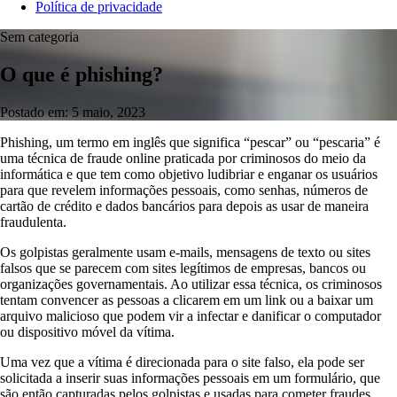
Política de privacidade
Sem categoria
O que é phishing?
Postado em: 5 maio, 2023
Phishing, um termo em inglês que significa “pescar” ou “pescaria” é
uma técnica de fraude online praticada por criminosos do meio da
informática e que tem como objetivo ludibriar e enganar os usuários
para que revelem informações pessoais, como senhas, números de
cartão de crédito e dados bancários para depois as usar de maneira
fraudulenta.
Os golpistas geralmente usam e-mails, mensagens de texto ou sites
falsos que se parecem com sites legítimos de empresas, bancos ou
organizações governamentais. Ao utilizar essa técnica, os criminosos
tentam convencer as pessoas a clicarem em um link ou a baixar um
arquivo malicioso que podem vir a infectar e danificar o computador
ou dispositivo móvel da vítima.
Uma vez que a vítima é direcionada para o site falso, ela pode ser
solicitada a inserir suas informações pessoais em um formulário, que
são então capturadas pelos golpistas e usadas para cometer fraudes