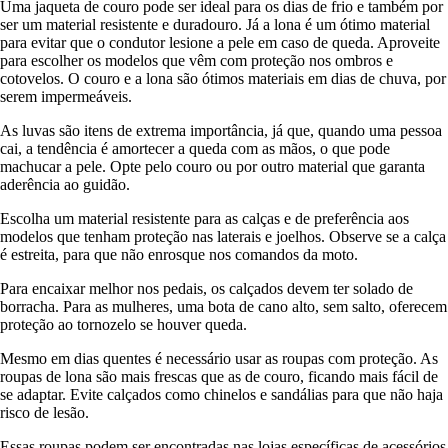
Uma jaqueta de couro pode ser ideal para os dias de frio e também por
ser um material resistente e duradouro. Já a lona é um ótimo material
para evitar que o condutor lesione a pele em caso de queda. Aproveite
para escolher os modelos que vêm com proteção nos ombros e
cotovelos. O couro e a lona são ótimos materiais em dias de chuva, por
serem impermeáveis.
As luvas são itens de extrema importância, já que, quando uma pessoa
cai, a tendência é amortecer a queda com as mãos, o que pode
machucar a pele. Opte pelo couro ou por outro material que garanta
aderência ao guidão.
Escolha um material resistente para as calças e de preferência aos
modelos que tenham proteção nas laterais e joelhos. Observe se a calça
é estreita, para que não enrosque nos comandos da moto.
Para encaixar melhor nos pedais, os calçados devem ter solado de
borracha. Para as mulheres, uma bota de cano alto, sem salto, oferecem
proteção ao tornozelo se houver queda.
Mesmo em dias quentes é necessário usar as roupas com proteção. As
roupas de lona são mais frescas que as de couro, ficando mais fácil de
se adaptar. Evite calçados como chinelos e sandálias para que não haja
risco de lesão.
Essas roupas podem ser encontradas nas lojas específicas de acessórios