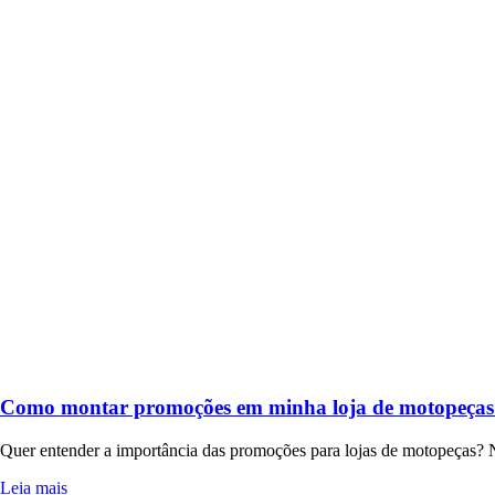
Como montar promoções em minha loja de motopeças
Quer entender a importância das promoções para lojas de motopeças? N
Leia mais