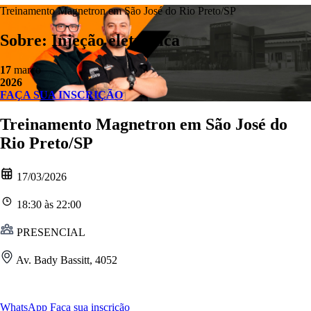
Treinamento Magnetron em São José do Rio Preto/SP
Sobre: Injeção eletrônica
17
março
2026
FAÇA SUA INSCRIÇÃO
Treinamento Magnetron em São José do
Rio Preto/SP
17/03/2026
18:30
às
22:00
PRESENCIAL
Av. Bady Bassitt, 4052
WhatsApp
Faça sua inscrição