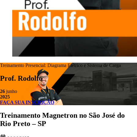
Treinamento Presencial: Diagrama Elétrico e Sistema de Carga
Prof. Rodolfo
26
junho
2025
FAÇA SUA INSCRIÇÃO
Treinamento Magnetron no São José do
Rio Preto – SP