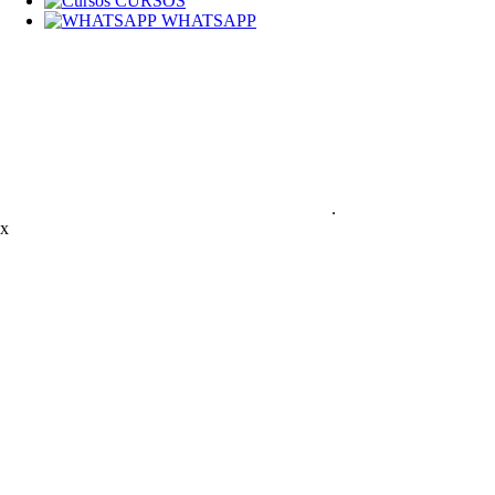
CURSOS
WHATSAPP
.
x