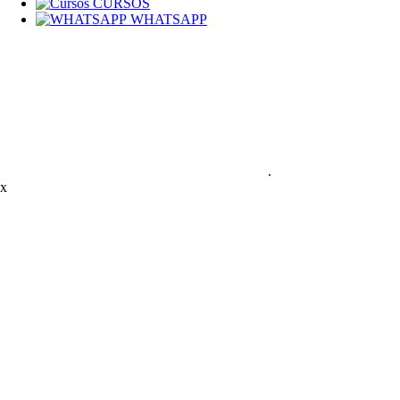
CURSOS
WHATSAPP
.
x