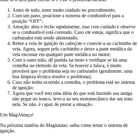
Antes de tudo, tome muito cuidado no procedimento;
Com um pano, posicione a torneira de combustível para a
posição “OFF”;
Atenção: abra e feche rapidamente, mas com cuidado e observe
se o combustível está correndo. Caso ele esteja, significa que o
carburador está sendo alimentado;
Retire a vela de ignição do cabeçote e conecte-a ao cachimbo de
vela. Agora, segure pelo cachimbo e deixe a parte metálica da
vela encostar em qualquer parte metálica no motor;
Com a outra mão, dê partida na moto e verifique se há uma
centelha no eletrodo da vela. Se houver a faísca, é muito
provável que o problema seja no carburador (geralmente, uma
boa limpeza técnica resolve o problema);
Caso não tenha ocorrido a centelha, o problema está no sistema
de ignição;
Agora que você tem uma ideia do que está fazendo sua amiga
não pegar no tranco, leve-a ao seu motomecânico dar um trato
nela. Se não, é capaz de piorar a situação.
Um MagAbraço!
Na próxima matéria do Magnautas: saiba como testar o sistema de
ignição.